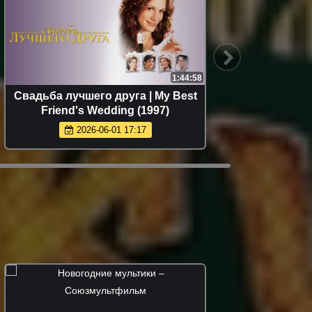
1:44:58
Свадьба лучшего друга | My Best
Обит
Friend's Wedding (1997)
смерти 
2026-06-01 17:17