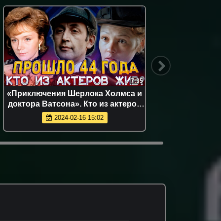
7:35
«Приключения Шерлока Холмса и
[Обз
доктора Ватсона». Кто из актеров
тёмног
фильма жив? Прошло 44 года с
2024-02-16 15:02
премьеры фильма.