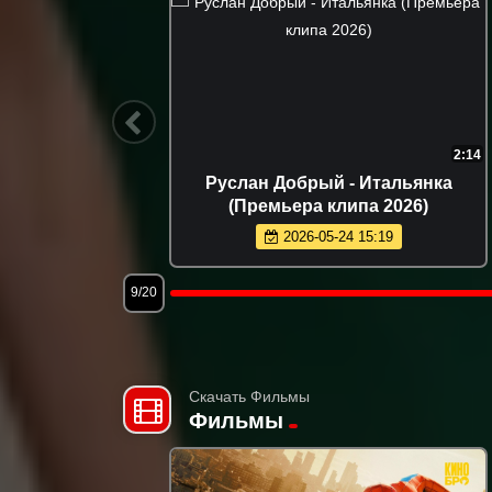
2:14
2:50
Гоша Грачевский - Домой
(Премьера клипа 2026)
2026-06-04 09:50
12/20
Скачать Фильмы
Фильмы