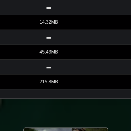
▬
14.32MB
▬
45.43MB
▬
215.8MB