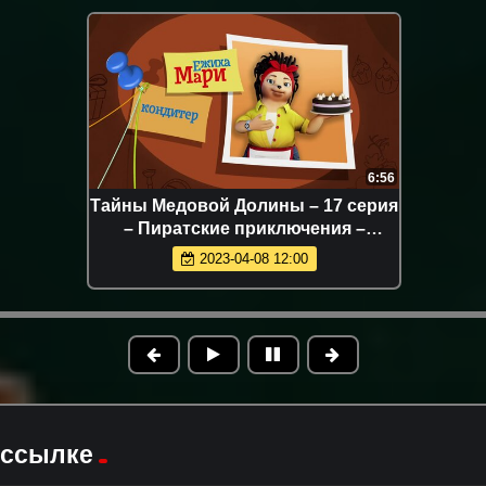
6:56
Тайны Медовой Долины – 17 серия
– Пиратские приключения –
детектив для детей –
2023-04-08 12:00
Союзмультфильм HD
 ссылке