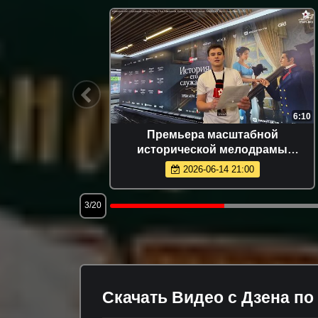
4:00
6:10
 / как
Премьера масштабной
исторической мелодрамы
«История его служанки»
2026-06-14 21:00
3/20
Скачать Видео с Дзена по