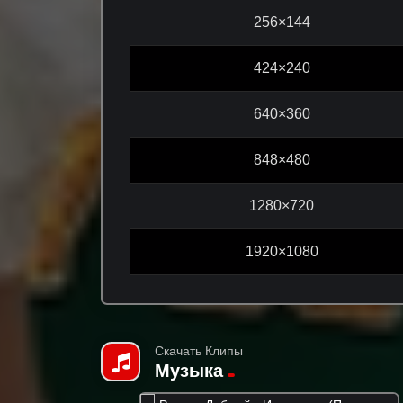
256×144
424×240
640×360
848×480
1280×720
1920×1080
Скачать Клипы
Музыка