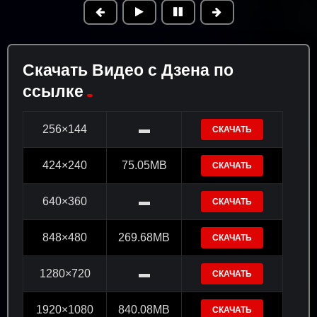
Скачать Видео с Дзена по
ссылке
256×144
▬
СКАЧАТЬ
424×240
75.05MB
СКАЧАТЬ
640×360
▬
СКАЧАТЬ
848×480
269.68MB
СКАЧАТЬ
1280×720
▬
СКАЧАТЬ
1920×1080
840.08MB
СКАЧАТЬ