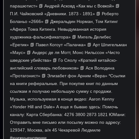
парашютист» 📗 Андрей Асковд «Как мы с Вовкой» 📗
П.И. Чайковский «Дневники. 1873 - 1891» 📗 Роберто
Боланьо «2666» 📗 Джеральдин Норман, Том Китинг
«Афера Тома Китинга. Невыдуманная история
художника-фальсификатора» 📗 Мигель Делибес
«Еретик» 📗 Павел Когоут «Палачка» 📗 Арт Шпигельман
«Маус» 📗 Андерс де ля Мотт, Монс Нильссон «Чисто
шведские убийства» 📗 Го Сяолу «Краткий китайско-
английский словарь любовников» 📗 Ася Володина
«Протагонист» 📗 Элизабет фон Арним «Вера» *Ссылки
на книги реферальные. При покупке книг по данным
ссылкам я получаю небольшую сумму с продажи.
Музыка, используемая в конце видео: Aaron Kenny
«Yonder Hill and Dale» А еще я бываю здесь: Помочь
каналу: Карта Сбербанка: 4276 3800 2873 1821 ЮМани:
Отправить мне письмо или посылку можно по адресу:
129347, Москва, а/я 45 Чекаревой Людмиле
#книжныеновинки