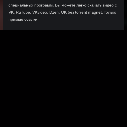
специальных программ. Вы можете легко скачать видео с
VK, RuTube, VKvideo, Dzen, OK без torrent magnet, только
прямые ссылки.
О сайте
Инофрмация о нас, о наших планах и новости сервиса, а
также о нашем браузерном расширении Save4K, где
скачать, как пользоваться.
ПОДРОБНЕЕ