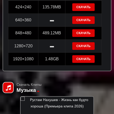
424×240
135.78MB
СКАЧАТЬ
640×360
▬
СКАЧАТЬ
848×480
489.12MB
СКАЧАТЬ
1280×720
▬
СКАЧАТЬ
1920×1080
1.48GB
СКАЧАТЬ
Скачать Клипы
Музыка