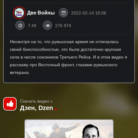
Две Войны
2022-02-14 10:06
7:49
276 974
Несмотря на то, что румынская армия не отличалась
своей боеспособностью, это была достаточно крупная
сила в числе союзников Третьего Рейха. И в этом видео я
расскажу про Восточный фронт, глазами румынского
ветерана.
Скачать видео с
Дзен, Dzen