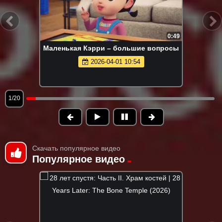
0:49
Маленькая Кэрри – большие вопросы
2026-04-01 10:54
1/20
Скачать популярное видео
Популярное видео