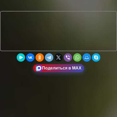
Поделиться в MAX