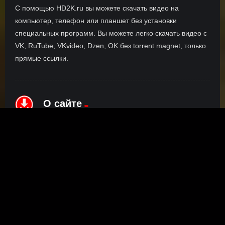
С помощью HD2K.ru вы можете скачать видео на
компьютер, телефон или планшет без установки
специальных программ. Вы можете легко скачать видео с
VK, RuTube, VKvideo, Dzen, OK без torrent magnet, только
прямые ссылки.
О сайте
Инофрмация о нас, о наших планах и новости сервиса, а
также о нашем браузерном расширении Save4K, где
скачать, как пользоваться.
ПОДРОБНЕЕ