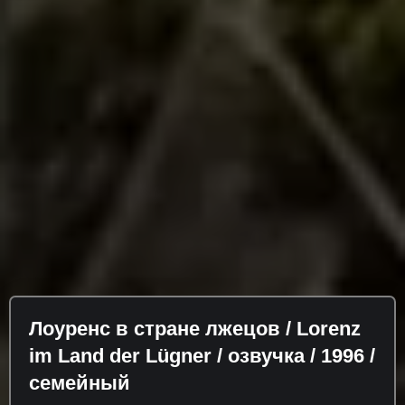
Лоуренс в стране лжецов / Lorenz
im Land der Lügner / озвучка / 1996 /
семейный