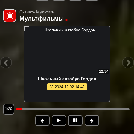
Скачать Мультики
Мультфильмы
12:34
Школьный автобус Гордон
2024-12-02 14:42
1/20