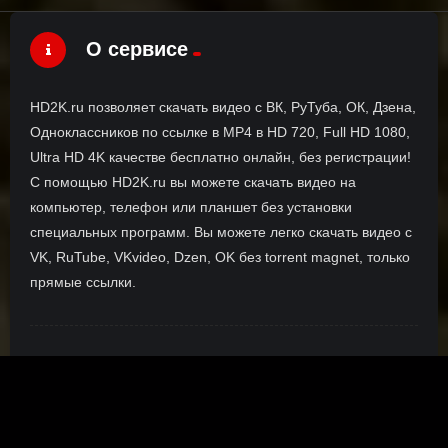
О сервисе
HD2K.ru позволяет скачать видео с ВК, РуТуба, ОК, Дзена,
Одноклассников по ссылке в MP4 в HD 720, Full HD 1080,
Ultra HD 4K качестве бесплатно онлайн, без регистрации!
С помощью HD2K.ru вы можете скачать видео на
компьютер, телефон или планшет без установки
специальных программ. Вы можете легко скачать видео с
VK, RuTube, VKvideo, Dzen, OK без torrent magnet, только
прямые ссылки.
О сайте
Инофрмация о нас, о наших планах и новости сервиса, а