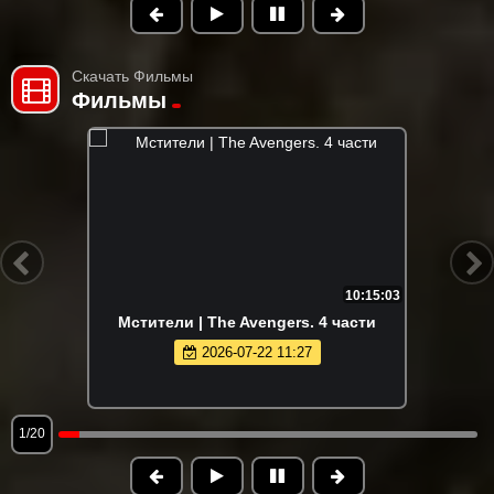
Скачать Фильмы
Фильмы
10:15:03
Мстители | The Avengers. 4 части
2026-07-22 11:27
1/20