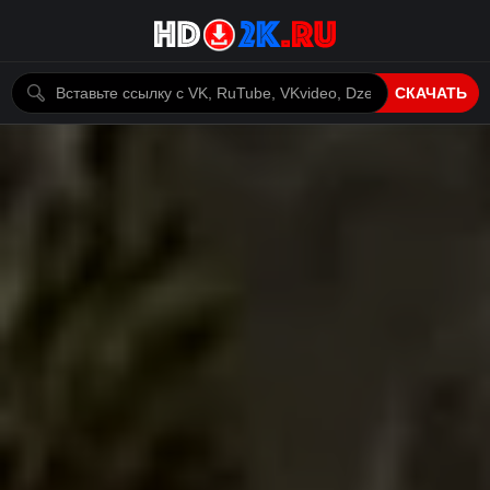
СКАЧАТЬ