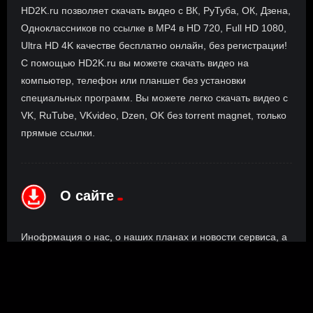
HD2K.ru позволяет скачать видео с ВК, РуТуба, ОК, Дзена,
Одноклассников по ссылке в MP4 в HD 720, Full HD 1080,
Ultra HD 4K качестве бесплатно онлайн, без регистрации!
С помощью HD2K.ru вы можете скачать видео на
компьютер, телефон или планшет без установки
специальных программ. Вы можете легко скачать видео с
VK, RuTube, VKvideo, Dzen, OK без torrent magnet, только
прямые ссылки.
О сайте
Инофрмация о нас, о наших планах и новости сервиса, а
также о нашем браузерном расширении Save4K, где
скачать, как пользоваться.