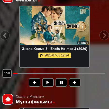
1:48:08
Энола Холмс 3 | Enola Holmes 3 (2026)
2026-07-03 12:24
1/20
Скачать Мультики
Мультфильмы