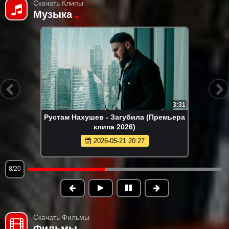
Скачать Клипы
Музыка
3:31
Рустам Нахушев - Загубила (Премьера
клипа 2026)
2026-05-21 20:27
8/20
Скачать Фильмы
Фильмы