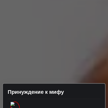
Принуждение к мифу