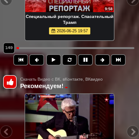
9:58
Специальный репортаж. Спасательный
Трамп
2026-06-25 19:57
1/49
Скачать Видео с ВК, вКонтакте, ВКвидео
Рекомендуем!