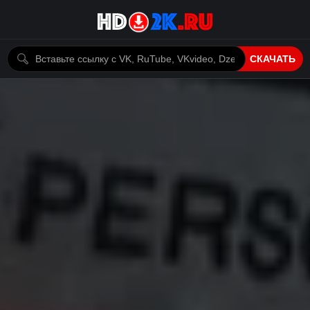
СКАЧАТЬ