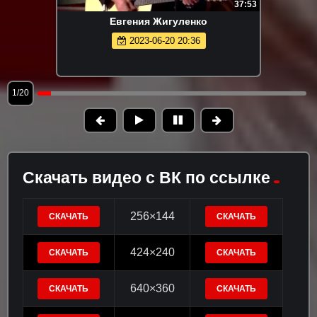
37:53
Евгения Жигуленко
2023-06-20 20:36
1/20
Скачать видео с ВК по ссылке
256×144
СКАЧАТЬ
СКАЧАТЬ
424×240
СКАЧАТЬ
СКАЧАТЬ
640×360
СКАЧАТЬ
СКАЧАТЬ