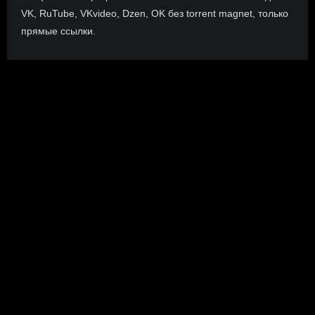
VK, RuTube, VKvideo, Dzen, OK без torrent magnet, только
прямые ссылки.
О сайте
Инофрмация о нас, о наших планах и новости сервиса, а
также о нашем браузерном расширении Save4K, где
скачать, как пользоваться.
ПОДРОБНЕЕ