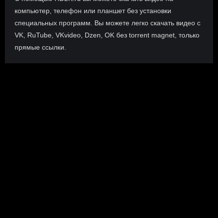
компьютер, телефон или планшет без установки
специальных программ. Вы можете легко скачать видео с
VK, RuTube, VKvideo, Dzen, OK без torrent magnet, только
прямые ссылки.
О сайте
Инофрмация о нас, о наших планах и новости сервиса, а
также о нашем браузерном расширении Save4K, где
скачать, как пользоваться.
ПОДРОБНЕЕ