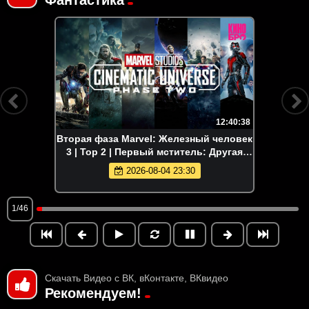
12:40:38
Вторая фаза Marvel: Железный человек
3 | Тор 2 | Первый мститель: Другая
война | Стражи Галактики | Эра
2026-08-04 23:30
Альтрона | Человек-мурав
1/46
Скачать Видео с ВК, вКонтакте, ВКвидео
Рекомендуем!