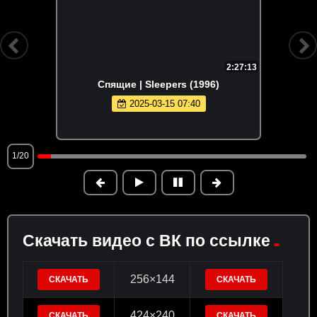
2:27:13
Спящие | Sleepers (1996)
2025-03-15 07:40
1/20
Скачать видео с ВК по ссылке
256×144
СКАЧАТЬ
СКАЧАТЬ
424×240
СКАЧАТЬ
СКАЧАТЬ