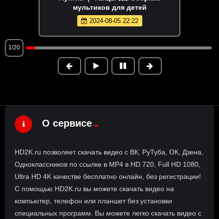
мультиков для детей
2024-08-05 22:22
1/20
О сервисе
HD2K.ru позволяет скачать видео с ВК, РуТуба, ОК, Дзена,
Одноклассников по ссылке в MP4 в HD 720, Full HD 1080,
Ultra HD 4K качестве бесплатно онлайн, без регистрации!
С помощью HD2K.ru вы можете скачать видео на
компьютер, телефон или планшет без установки
специальных программ. Вы можете легко скачать видео с