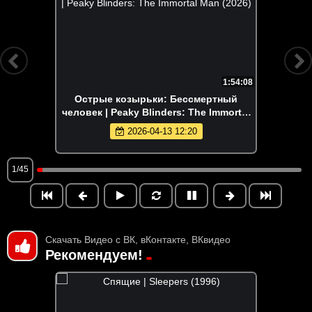
1:54:08
Острые козырьки: Бессмертный
человек | Peaky Blinders: The Immortal
Man (2026)
2026-04-13 12:20
1/45
Скачать Видео с ВК, вКонтакте, ВКвидео
Рекомендуем!