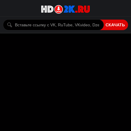
СКАЧАТЬ