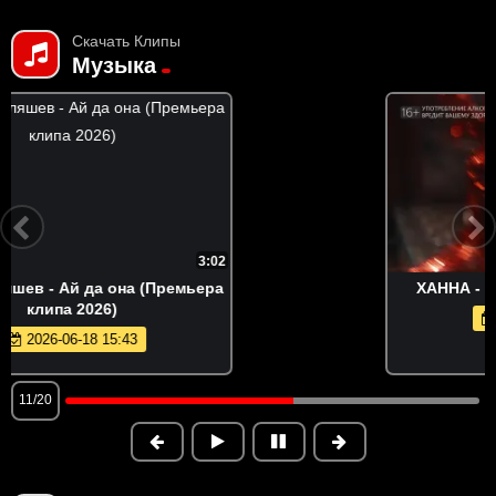
Скачать Клипы
Музыка
3:17
ХАННА - Танцуй (Премьера 2026)
2026-06-14 11:27
11/20