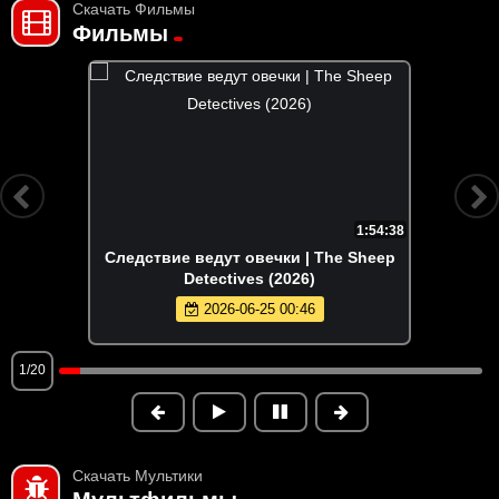
Скачать Фильмы
Фильмы
1:54:38
Следствие ведут овечки | The Sheep
Detectives (2026)
2026-06-25 00:46
1/20
Скачать Мультики