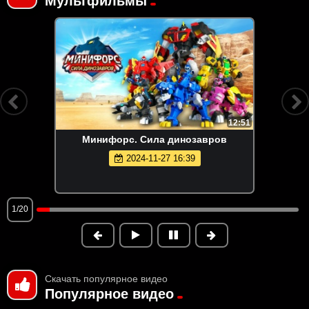
Мультфильмы
12:51
Минифорс. Сила динозавров
2024-11-27 16:39
1/20
Скачать популярное видео
Популярное видео