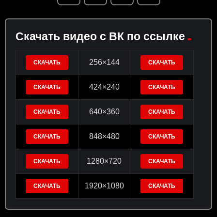
Скачать видео с ВК по ссылке
256×144
СКАЧАТЬ
СКАЧАТЬ
424×240
СКАЧАТЬ
СКАЧАТЬ
640×360
СКАЧАТЬ
СКАЧАТЬ
848×480
СКАЧАТЬ
СКАЧАТЬ
1280×720
СКАЧАТЬ
СКАЧАТЬ
1920×1080
СКАЧАТЬ
СКАЧАТЬ