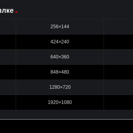
ылке
256×144
424×240
640×360
848×480
1280×720
1920×1080