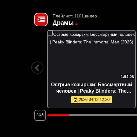
Плейлист: 1101 видео
Драмы
1:44:58
1:54:08
8)
Острые козырьки: Бессмертный
человек | Peaky Blinders: The
Immortal Man (2026)
2026-04-13 12:20
3/45