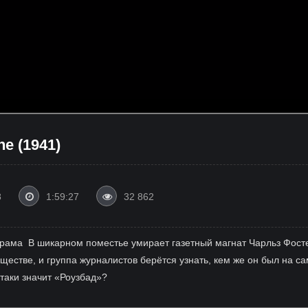
ne (1941)
8
1:59:27
32 862
драма ⁠ В шикарном поместье умирает газетный магнат Чарльз Фост
естве, и группа журналистов берётся узнать, кем же он был на са
-таки значит «Роузбад»?