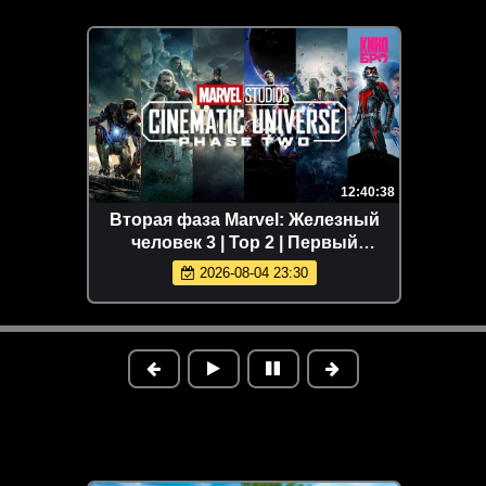
12:40:38
Вторая фаза Marvel: Железный
человек 3 | Тор 2 | Первый
мститель: Другая война | Стражи
2026-08-04 23:30
Галактики | Эра Альтрона |
Человек-мурав