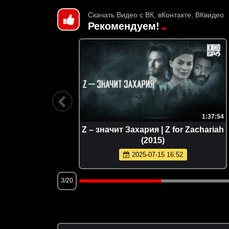
Скачать Видео с ВК, вКонтакте, ВКвидео
Рекомендуем!
2:17:10
1:37:54
(Гоблин)
Z – значит Захария | Z for Zachariah
(2015)
2025-07-15 16:52
3/20