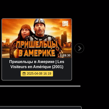
1:28:30
Пришельцы в Америке | Les
Инопл
Visiteurs en Amérique (2001)
2025-04-08 16:19