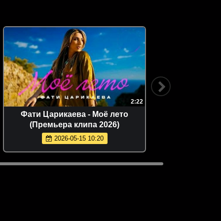
2:22
Фати Царикаева - Моё лето
Светл
(Премьера клипа 2026)
луна
2026-05-15 10:20