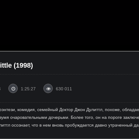
ttle (1998)
8
1:25:27
630 011
: фэнтези, комедия, семейный Доктор Джон Дулиттл, похоже, облада
вумя очаровательными дочерьми. Более того, он на пороге заключ
литтл осознает, что в нем вновь пробуждается давно утраченный д