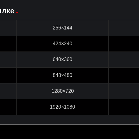
ылке
256×144
424×240
640×360
848×480
1280×720
1920×1080