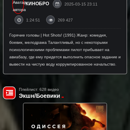
КИНОБРО
2025-03-15 23:11
1:24:51
269 427
Горячие головы | Hot Shots! (1991) Жанр: комедия,
боевик, мелодрама Талантливый, но с некоторыми
психологическими проблемами пилот прибывает на
авиабазу, где ему придется выполнить опасное задание и
вывести на чистую воду коррумпированное начальство.
Плейлист: 628 видео
Экшн/Боевики