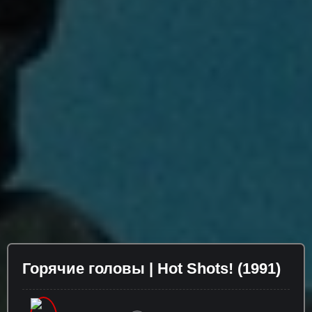
Горячие головы | Hot Shots! (1991)