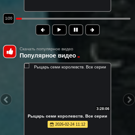
1/20
Скачать популярное видео
Популярное видео
3:28:06
Рыцарь семи королевств. Все серии
2026-02-24 11:12