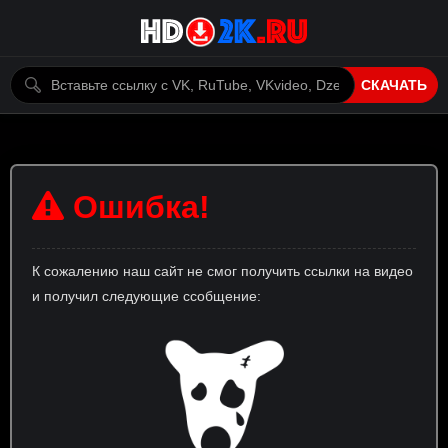
СКАЧАТЬ
Ошибка!
К сожалению наш сайт не смог получить ссылки на видео
и получил следующие ссобщение: