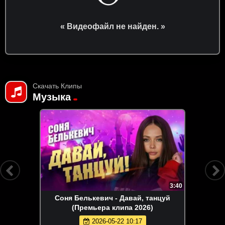
« Видеофайл не найден. »
Скачать Клипы
Музыка
3:40
Соня Белькевич - Давай, танцуй
(Премьера клипа 2026)
2026-05-22 10:17