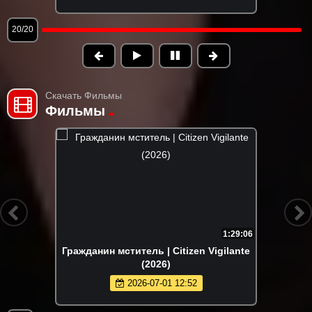
1/20
Скачать Фильмы
Фильмы
1:29:06
Гражданин мститель | Citizen Vigilante
(2026)
2026-07-01 12:52