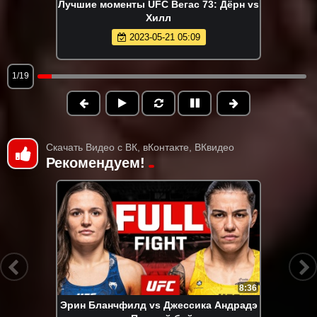
Лучшие моменты UFC Вегас 73: Дёрн vs
Хилл
2023-05-21 05:09
1/19
Скачать Видео с ВК, вКонтакте, ВКвидео
Рекомендуем!
8:36
Эрин Бланчфилд vs Джессика Андрадэ