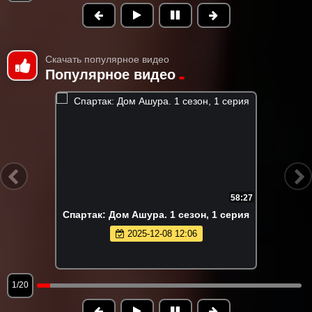
Скачать популярное видео
Популярное видео
58:27
Спартак: Дом Ашура. 1 сезон, 1 серия
2025-12-08 12:06
1/20