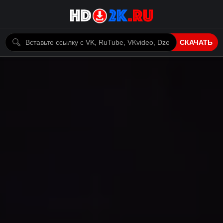
СКАЧАТЬ