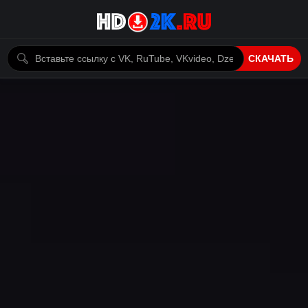
СКАЧАТЬ