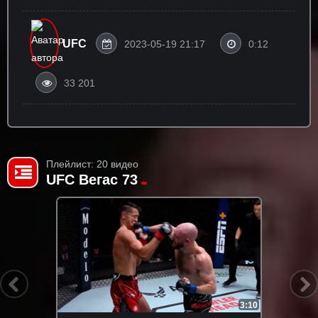
UFC
2023-05-19 21:17
0:12
33 201
Плейлист: 20 видео
UFC Вегас 73
3:10