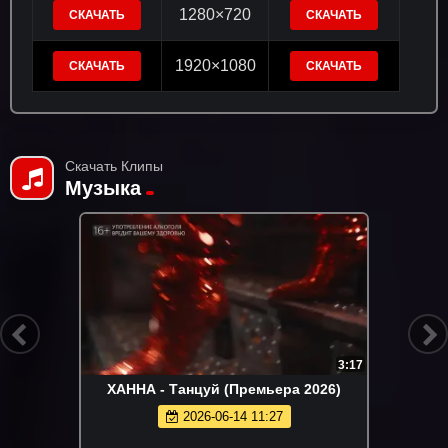
1280×720
СКАЧАТЬ
СКАЧАТЬ
1920×1080
СКАЧАТЬ
СКАЧАТЬ
Скачать Клипы
Музыка
3:17
ХАННА - Танцуй (Премьера 2026)
2026-06-14 11:27