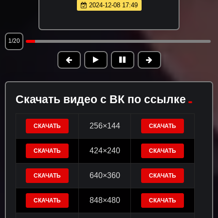
2024-12-08 17:49
1/20
Скачать видео с ВК по ссылке
256×144
СКАЧАТЬ
СКАЧАТЬ
424×240
СКАЧАТЬ
СКАЧАТЬ
640×360
СКАЧАТЬ
СКАЧАТЬ
848×480
СКАЧАТЬ
СКАЧАТЬ