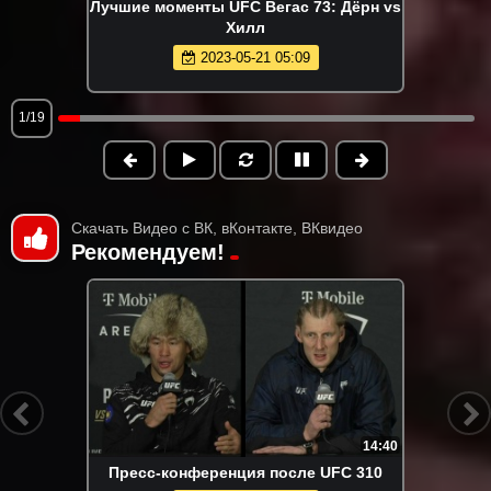
Лучшие моменты UFC Вегас 73: Дёрн vs
Хилл
2023-05-21 05:09
1/19
Скачать Видео с ВК, вКонтакте, ВКвидео
Рекомендуем!
14:40
Пресс-конференция после UFC 310