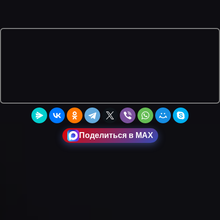
Поделиться в MAX