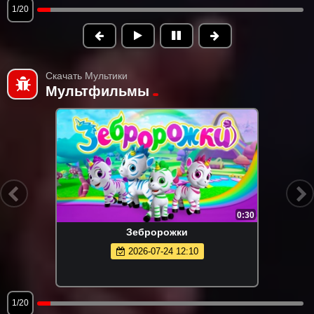
1/20
Скачать Мультики
Мультфильмы
0:30
Зебророжки
2026-07-24 12:10
1/20