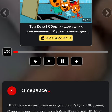
45:14
Три Кота | Сборник домашних
приключений | Мультфильмы для
детей
2020-04-22 20:10
1/20
О сервисе
HD2K.ru позволяет скачать видео с ВК, РуТуба, ОК, Дзена,
Одноклассников по ссылке в MP4 в HD 720, Full HD 1080,