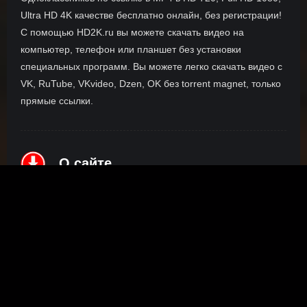
Ultra HD 4K качестве бесплатно онлайн, без регистрации!
С помощью HD2K.ru вы можете скачать видео на
компьютер, телефон или планшет без установки
специальных программ. Вы можете легко скачать видео с
VK, RuTube, VKvideo, Dzen, OK без torrent magnet, только
прямые ссылки.
О сайте
Инофрмация о нас, о наших планах и новости сервиса, а
также о нашем браузерном расширении Save4K, где
скачать, как пользоваться.