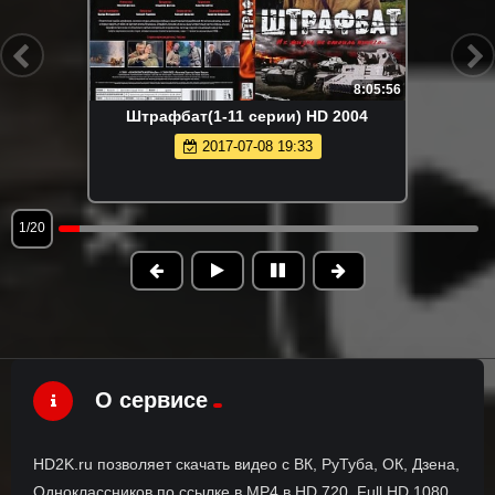
8:05:56
Штрафбат(1-11 серии) HD 2004
2017-07-08 19:33
1/20
О сервисе
HD2K.ru позволяет скачать видео с ВК, РуТуба, ОК, Дзена,
Одноклассников по ссылке в MP4 в HD 720, Full HD 1080,