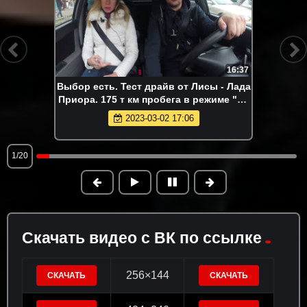
16:37
Выбор есть. Тест драйв от Лисы - Лада
Приора. 175 т км пробега в режиме "до
отсечки". Лиса Рулит.
2023-03-02 17:06
1/20
Скачать видео с ВК по ссылке
256×144
СКАЧАТЬ
СКАЧАТЬ