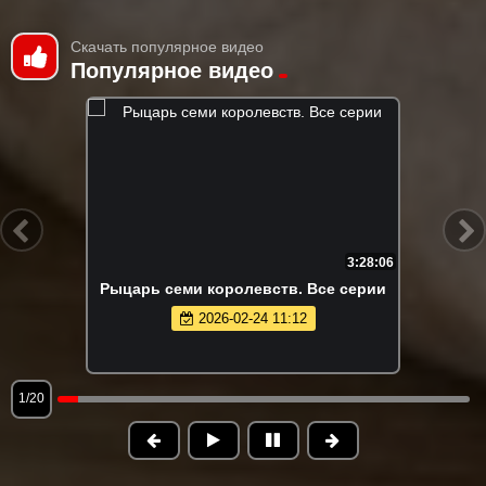
Скачать популярное видео
Популярное видео
3:28:06
Рыцарь семи королевств. Все серии
2026-02-24 11:12
1/20