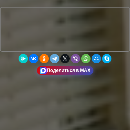
Поделиться в MAX