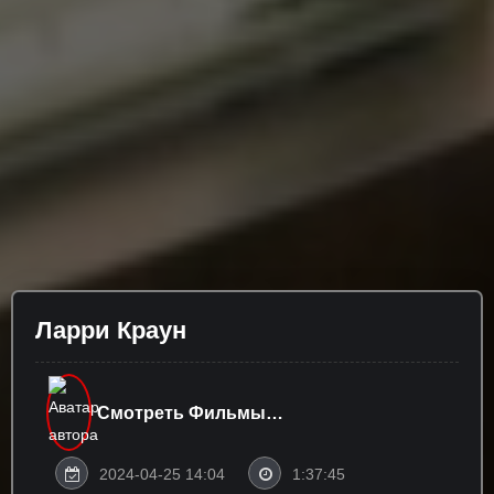
Ларри Краун
Смотреть Фильмы
Онлайн.Трейлеры.Кино.
2024-04-25 14:04
1:37:45