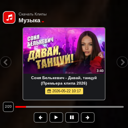
Скачать Клипы
Музыка
3:40
 - Давай, танцуй
Рустам Нахушев - За
 клипа 2026)
клипа 2
5-22 10:17
2026-05-2
3/20