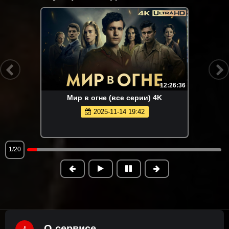
12:26:36
Мир в огне (все серии) 4K
2025-11-14 19:42
1/20
О сервисе