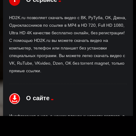
HD2K.ru позволяет скачать видео с ВК, РуТуба, ОК, Дзена,
Одноклассников по ссылке в MP4 в HD 720, Full HD 1080,
Ultra HD 4K качестве бесплатно онлайн, без регистрации!
С помощью HD2K.ru вы можете скачать видео на
компьютер, телефон или планшет без установки
специальных программ. Вы можете легко скачать видео с
VK, RuTube, VKvideo, Dzen, OK без torrent magnet, только
прямые ссылки.
О сайте
Инофрмация о нас, о наших планах и новости сервиса, а
также о нашем браузерном расширении Save4K, где
скачать, как пользоваться.