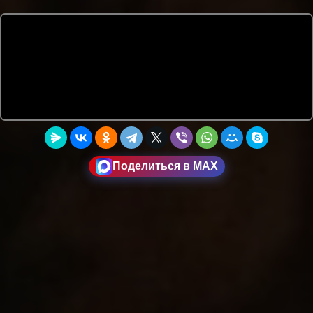
Поделиться в MAX