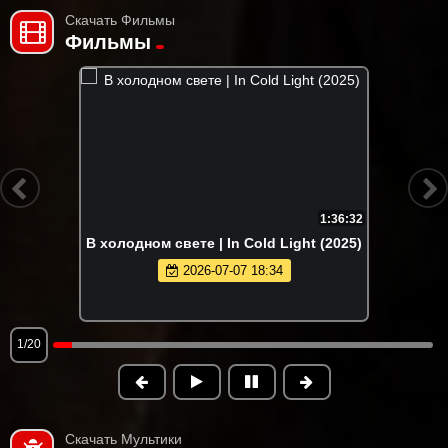
Скачать Фильмы
Фильмы
1:36:32
В холодном свете | In Cold Light (2025)
2026-07-07 18:34
1/20
Скачать Мультики