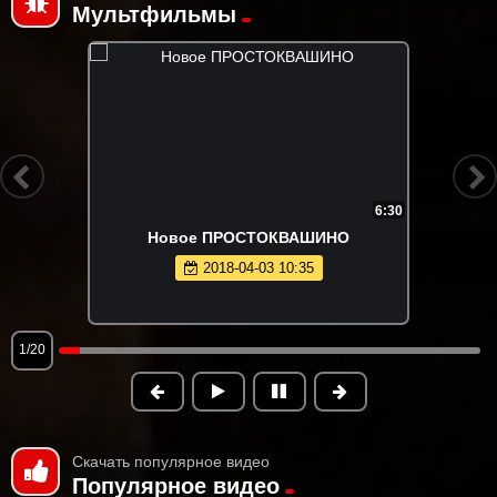
Мультфильмы
6:30
Новое ПРОСТОКВАШИНО
2018-04-03 10:35
1/20
Скачать популярное видео
Популярное видео