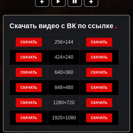
Скачать видео с ВК по ссылке
256×144
СКАЧАТЬ
СКАЧАТЬ
424×240
СКАЧАТЬ
СКАЧАТЬ
640×360
СКАЧАТЬ
СКАЧАТЬ
848×480
СКАЧАТЬ
СКАЧАТЬ
1280×720
СКАЧАТЬ
СКАЧАТЬ
1920×1080
СКАЧАТЬ
СКАЧАТЬ