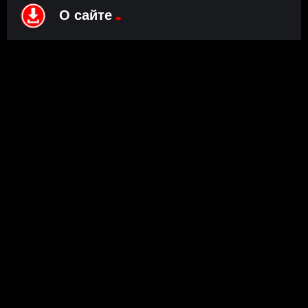
О сайте
Инофрмация о нас, о наших планах и новости сервиса, а
также о нашем браузерном расширении Save4K, где
скачать, как пользоваться.
ПОДРОБНЕЕ
Правообладателям
©
Наш сайт использует Официальный API для просмотра
видео! По поводу блокировки видео обращайтесь