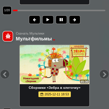
1/20
Скачать Мультики
Мультфильмы
45:30
Сборники «Зебра в клеточку»
2025-12-11 18:53