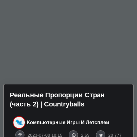
Реальные Пропорции Стран
(часть 2) | Countryballs
Компьютерные Игры И Летсплеи
2023-07-08 18:15
2:59
28 777