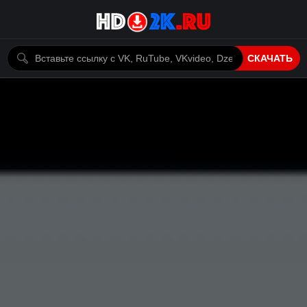
СКАЧАТЬ