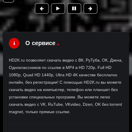
О сервисе
HD2K.ru позволяет скачать видео с ВК, РуТуба, ОК, Дзена,
Одноклассников по ссылке в MP4 в HD 720p, Full HD
1080p, Quad HD 1440p, Ultra HD 4K качестве бесплатно
онлайн, без регистрации! С помощью HD2K.ru вы можете
скачать видео на компьютер, телефон или планшет без
установки специальных программ. Вы можете легко
скачать видео с VK, RuTube, VKvideo, Dzen, OK без torrent
magnet, только прямые ссылки.