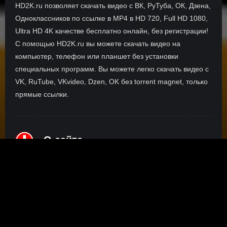
HD2K.ru позволяет скачать видео с ВК, РуТуба, ОК, Дзена,
Одноклассников по ссылке в MP4 в HD 720, Full HD 1080,
Ultra HD 4K качестве бесплатно онлайн, без регистрации!
С помощью HD2K.ru вы можете скачать видео на
компьютер, телефон или планшет без установки
специальных программ. Вы можете легко скачать видео с
VK, RuTube, VKvideo, Dzen, OK без torrent magnet, только
прямые ссылки.
О сайте
Инофрмация о нас, о наших планах и новости сервиса, а
также о нашем браузерном расширении Save4K, где
скачать, как пользоваться.