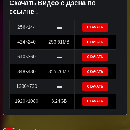
Скачать Видео с Дзена по
ссылке
256×144
▬
СКАЧАТЬ
424×240
253.61MB
СКАЧАТЬ
640×360
▬
СКАЧАТЬ
848×480
855.26MB
СКАЧАТЬ
1280×720
▬
СКАЧАТЬ
1920×1080
3.24GB
СКАЧАТЬ