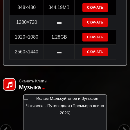
848×480
344.19MB
СКАЧАТЬ
1280×720
▬
СКАЧАТЬ
1920×1080
1.28GB
СКАЧАТЬ
2560×1440
▬
СКАЧАТЬ
Скачать Клипы
Музыка