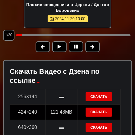
Плохие священники в Церкви / Доктор
Боровских
2024-11-29 10:00
1/20
Скачать Видео с Дзена по
ссылке
256×144
▬
СКАЧАТЬ
424×240
121.48MB
СКАЧАТЬ
640×360
▬
СКАЧАТЬ