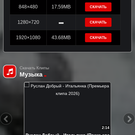
848×480
17.59MB
СКАЧАТЬ
1280×720
▬
СКАЧАТЬ
1920×1080
43.68MB
СКАЧАТЬ
Скачать Клипы
Музыка
2:14