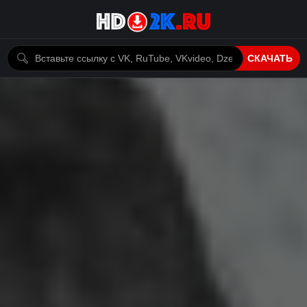
СКАЧАТЬ