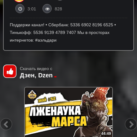
3:01
828
Поддержи канал! • Сбербанк: 5336 6902 8196 6525 •
Тинькофф: 5536 9139 4789 7407 Мы в просторах
интернетов: #аэльдари
Скачать видео с
Дзен, Dzen
44:49