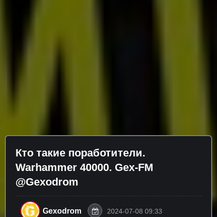
Кто такие поработители.
Warhammer 40000. Gex-FM
@Gexodrom
Gexodrom
2024-07-08 09:33