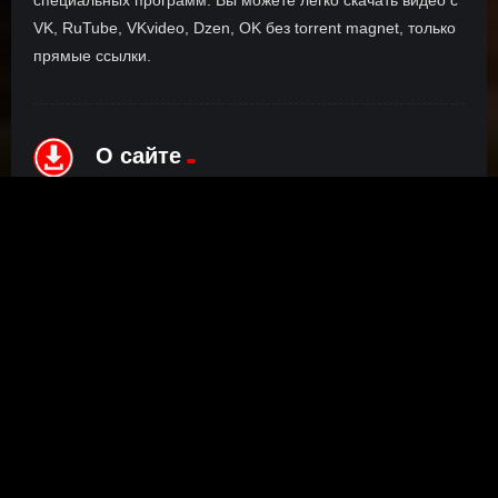
VK, RuTube, VKvideo, Dzen, OK без torrent magnet, только
прямые ссылки.
О сайте
Инофрмация о нас, о наших планах и новости сервиса, а
также о нашем браузерном расширении Save4K, где
скачать, как пользоваться.
ПОДРОБНЕЕ