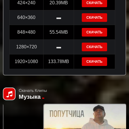
424×240
20.39MB
СКАЧАТЬ
640×360
▬
СКАЧАТЬ
848×480
55.54MB
СКАЧАТЬ
1280×720
▬
СКАЧАТЬ
1920×1080
133.78MB
СКАЧАТЬ
Скачать Клипы
Музыка