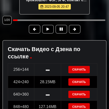
потусторонним миром.
2023-09-05 20:47
1/20
Скачать Видео с Дзена по
ссылке
256×144
▬
СКАЧАТЬ
424×240
28.15MB
СКАЧАТЬ
640×360
▬
СКАЧАТЬ
848×480
127.14MB
СКАЧАТЬ