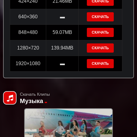
424×240
21.46MB
СКАЧАТЬ
640×360
▬
СКАЧАТЬ
848×480
59.07MB
СКАЧАТЬ
1280×720
139.94MB
СКАЧАТЬ
1920×1080
▬
СКАЧАТЬ
Скачать Клипы
Музыка