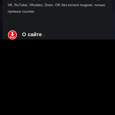
VK, RuTube, VKvideo, Dzen, OK без torrent magnet, только
прямые ссылки.
О сайте
Инофрмация о нас, о наших планах и новости сервиса, а
также о нашем браузерном расширении Save4K, где
скачать, как пользоваться.
ПОДРОБНЕЕ