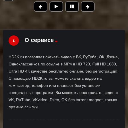
О сервисе
HD2K.ru позволяет скачать видео с ВК, РуТуба, ОК, Дзена,
Одноклассников по ссылке в MP4 в HD 720, Full HD 1080,
Ultra HD 4K качестве бесплатно онлайн, без регистрации!
С помощью HD2K.ru вы можете скачать видео на
компьютер, телефон или планшет без установки
специальных программ. Вы можете легко скачать видео с
VK, RuTube, VKvideo, Dzen, OK без torrent magnet, только
прямые ссылки.