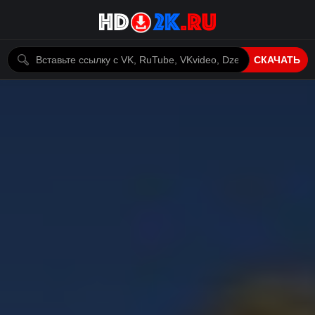
СКАЧАТЬ