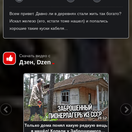
Всем привет. Давно ли в деревнях стали жить так богато?
Искал железо (его, кстати тоже нашел) и попались
хорошие такие куски кабеля...
Скачать видео с
Дзен, Dzen
26:12
Только дома понял какую редкую вещь
я нашёл! Копали у Заброшенного