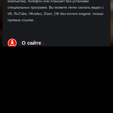
компьютер, телефон или планшет без установки
специальных программ. Вы можете легко скачать видео с
VK, RuTube, VKvideo, Dzen, OK без torrent magnet, только
прямые ссылки.
О сайте
Инофрмация о нас, о наших планах и новости сервиса, а
также о нашем браузерном расширении Save4K, где
скачать, как пользоваться.
ПОДРОБНЕЕ