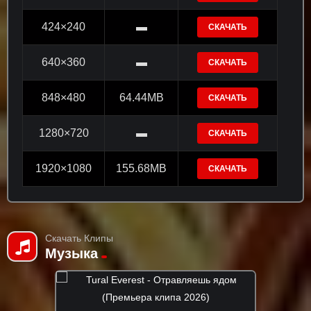
424×240
▬
СКАЧАТЬ
640×360
▬
СКАЧАТЬ
848×480
64.44MB
СКАЧАТЬ
1280×720
▬
СКАЧАТЬ
1920×1080
155.68MB
СКАЧАТЬ
Скачать Клипы
Музыка