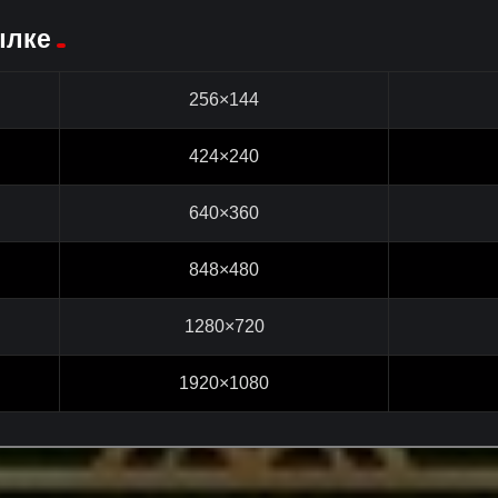
ылке
256×144
424×240
640×360
848×480
1280×720
1920×1080