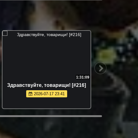
1:31:09
Здравствуйте, товарищи! [#216]
Здрав
2026-07-17 23:41