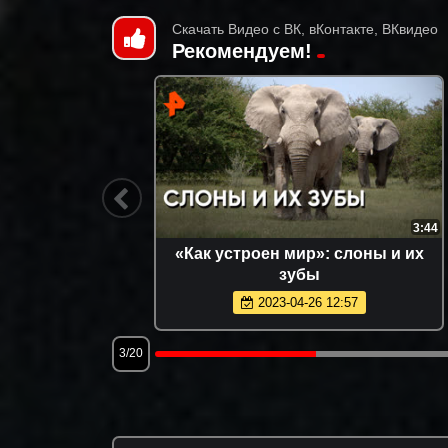
Скачать Видео с ВК, вКонтакте, ВКвидео
Рекомендуем!
38:60
3:44
айна
«Как устроен мир»: слоны и их
ия
зубы
2023-04-26 12:57
3/20