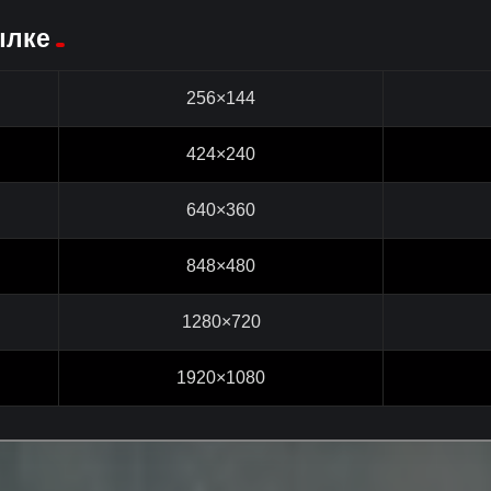
ылке
256×144
424×240
640×360
848×480
1280×720
1920×1080