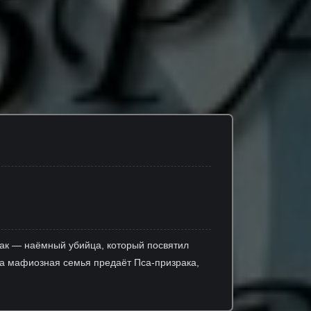
зрак — наёмный убийца, который посвятил
гда мафиозная семья предаёт Пса-призрака,