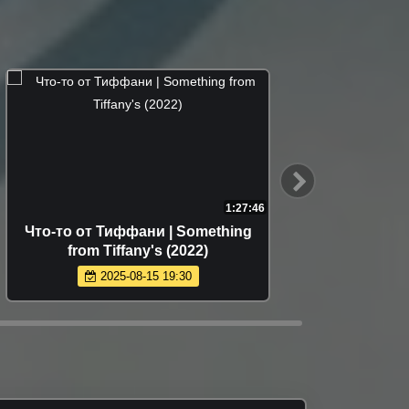
1:27:46
Что-то от Тиффани | Something
Король 
from Tiffany's (2022)
2025-08-15 19:30