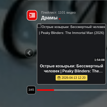
Плейлист: 1101 видео
Драмы
1:44:58
1:54:08
8)
Острые козырьки: Бессмертный
человек | Peaky Blinders: The
Immortal Man (2026)
2026-04-13 12:20
3/45