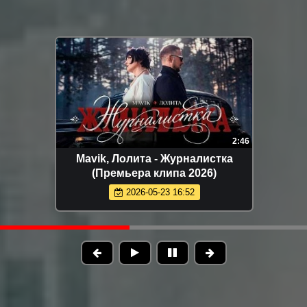
8
3:16
о
Люся Чеботина - По барабану
(Премьера клипа 2026)
2026-06-04 09:46