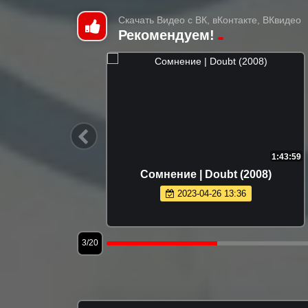
Скачать Видео с ВК, вКонтакте, ВКвидео
Рекомендуем!
1:45:42
1:43:59
avant
Сомнениe | Doubt (2008)
2023-04-26 13:36
3/20