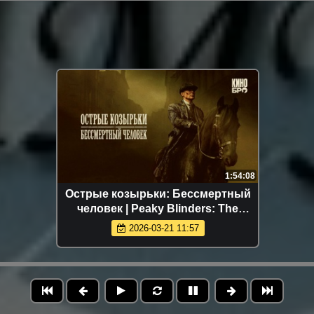
1:54:08
Острые козырьки: Бессмертный
человек | Peaky Blinders: The
Immortal Man (2026)
2026-03-21 11:57