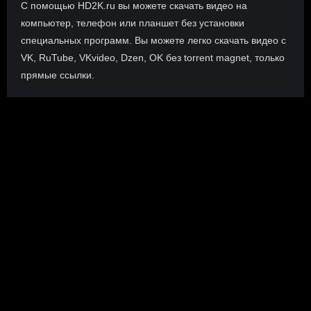
С помощью HD2K.ru вы можете скачать видео на
компьютер, телефон или планшет без установки
специальных программ. Вы можете легко скачать видео с
VK, RuTube, VKvideo, Dzen, OK без torrent magnet, только
прямые ссылки.
О сайте
Инофрмация о нас, о наших планах и новости сервиса, а
также о нашем браузерном расширении Save4K, где
скачать, как пользоваться.
ПОДРОБНЕЕ