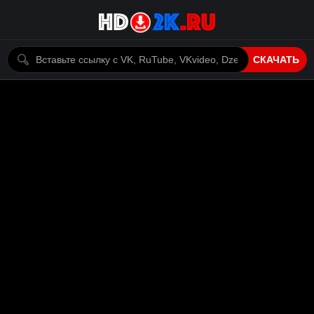
СКАЧАТЬ