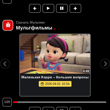
Скачать Мультики
Мультфильмы
0:49
Маленькая Кэрри – большие вопросы
2026-04-01 10:54
1/20