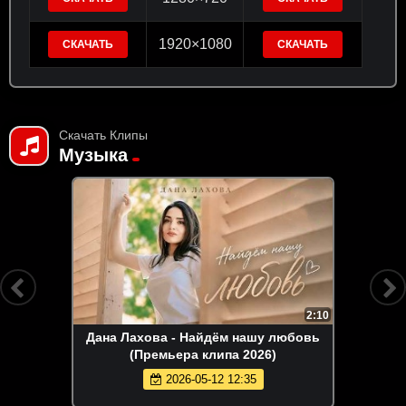
1920×1080
СКАЧАТЬ
СКАЧАТЬ
Скачать Клипы
Музыка
2:10
Дана Лахова - Найдём нашу любовь
(Премьера клипа 2026)
2026-05-12 12:35