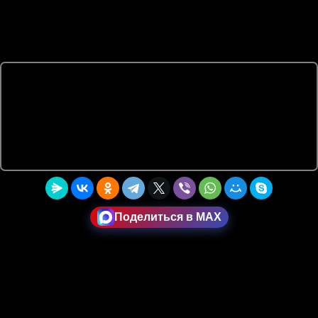
Поделиться в MAX