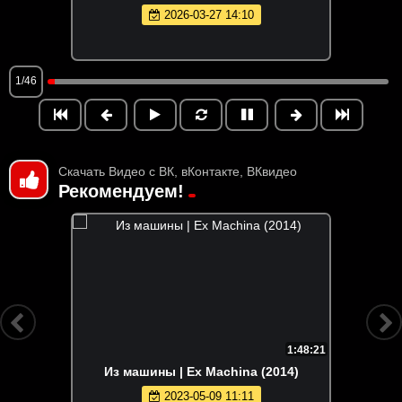
2026-03-27 14:10
1/46
Скачать Видео с ВК, вКонтакте, ВКвидео
Рекомендуем!
1:48:21
Из машины | Ex Machina (2014)
2023-05-09 11:11