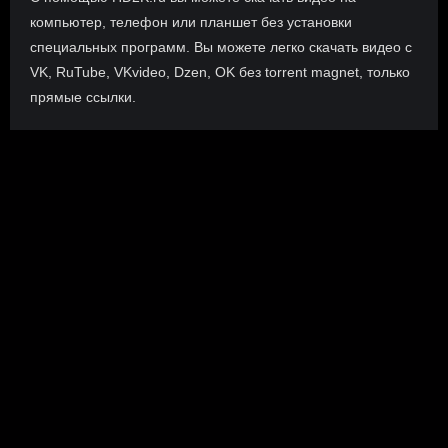
компьютер, телефон или планшет без установки
специальных программ. Вы можете легко скачать видео с
VK, RuTube, VKvideo, Dzen, OK без torrent magnet, только
прямые ссылки.
О сайте
Инофрмация о нас, о наших планах и новости сервиса, а
также о нашем браузерном расширении Save4K, где
скачать, как пользоваться.
ПОДРОБНЕЕ