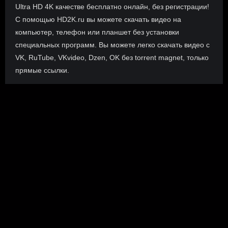
Ultra HD 4K качестве бесплатно онлайн, без регистрации!
С помощью HD2K.ru вы можете скачать видео на
компьютер, телефон или планшет без установки
специальных программ. Вы можете легко скачать видео с
VK, RuTube, VKvideo, Dzen, OK без torrent magnet, только
прямые ссылки.
О сайте
Инофрмация о нас, о наших планах и новости сервиса, а
также о нашем браузерном расширении Save4K, где
скачать, как пользоваться.