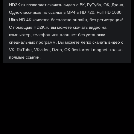
HD2K.ru позволяет скачать видео с ВК, РуТуба, ОК, Дзена,
Одноклассников по ссылке в MP4 в HD 720, Full HD 1080,
Ultra HD 4K качестве бесплатно онлайн, без регистрации!
С помощью HD2K.ru вы можете скачать видео на
компьютер, телефон или планшет без установки
специальных программ. Вы можете легко скачать видео с
VK, RuTube, VKvideo, Dzen, OK без torrent magnet, только
прямые ссылки.
О сайте
Инофрмация о нас, о наших планах и новости сервиса, а
также о нашем браузерном расширении Save4K, где
скачать, как пользоваться.