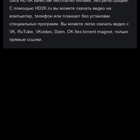
Ultra HD 4K качестве бесплатно онлайн, без регистрации!
С помощью HD2K.ru вы можете скачать видео на
компьютер, телефон или планшет без установки
специальных программ. Вы можете легко скачать видео с
VK, RuTube, VKvideo, Dzen, OK без torrent magnet, только
прямые ссылки.
О сайте
Инофрмация о нас, о наших планах и новости сервиса, а
также о нашем браузерном расширении Save4K, где
скачать, как пользоваться.
ПОДРОБНЕЕ