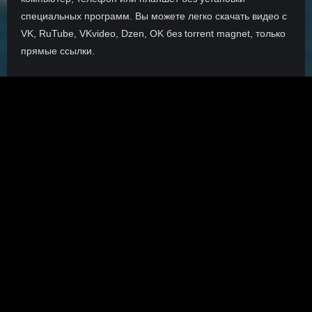
специальных программ. Вы можете легко скачать видео с
VK, RuTube, VKvideo, Dzen, OK без torrent magnet, только
прямые ссылки.
О сайте
Инофрмация о нас, о наших планах и новости сервиса, а
также о нашем браузерном расширении Save4K, где
скачать, как пользоваться.
ПОДРОБНЕЕ