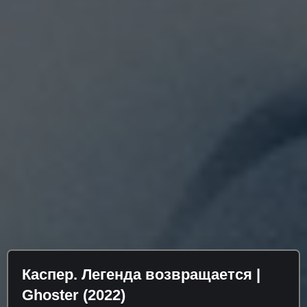
Каспер. Легенда возвращается |
Ghoster (2022)