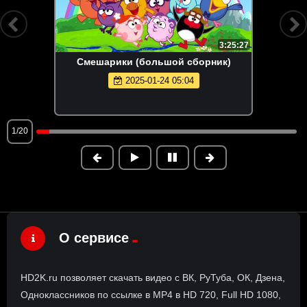
3:25:27
Смешарики (большой сборник)
2025-01-24 05:04
1/20
О сервисе
HD2K.ru позволяет скачать видео с ВК, РуТуба, ОК, Дзена,
Одноклассников по ссылке в MP4 в HD 720, Full HD 1080,