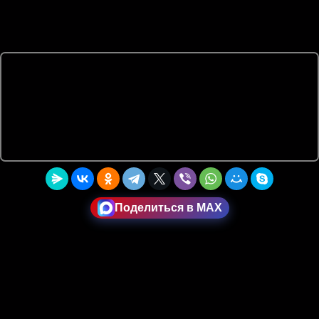
Поделиться в MAX