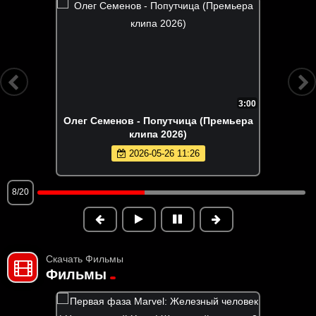
3:00
Олег Семенов - Попутчица (Премьера
клипа 2026)
2026-05-26 11:26
8/20
Скачать Фильмы
Фильмы