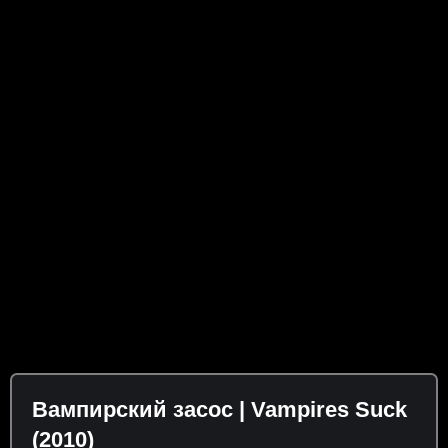
Вампирский засос | Vampires Suck
(2010)