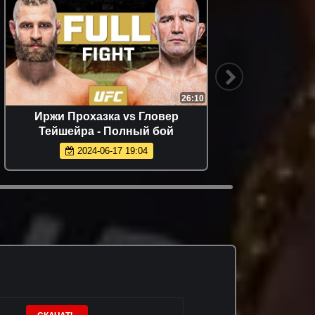
26:10
Иржи Прохазка vs Гловер
ДИКИЙ 
Тейшейра - Полный бой
МАХ
ХА
2024-06-17 19:04
МАК