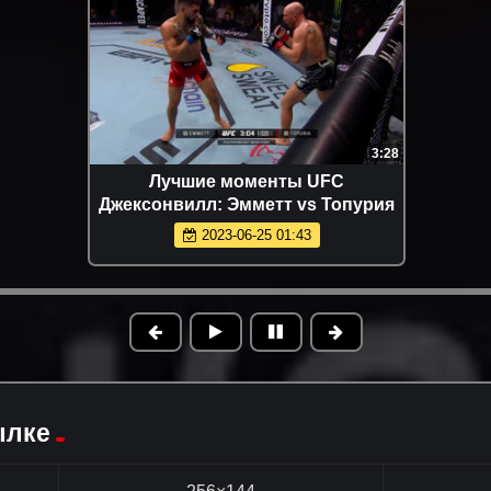
3:28
Лучшие моменты UFC
Джексонвилл: Эмметт vs Топурия
2023-06-25 01:43
ылке