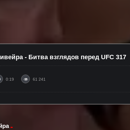
ивейра - Битва взглядов перед UFC 317
0:19
61 241
йра