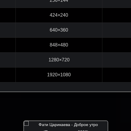
256×144
424×240
640×360
848×480
1280×720
1920×1080