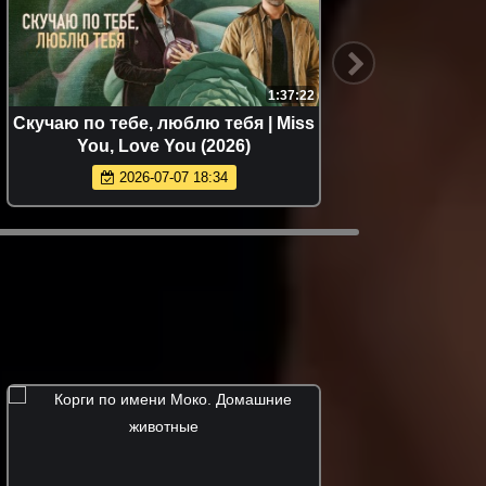
1:37:22
Скучаю по тебе, люблю тебя | Miss
Обит
You, Love You (2026)
смерти 
2026-07-07 18:34