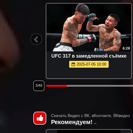
1:40
6:28
вейра -
UFC 317 в замедленной съёмке
ер
2025-07-05 10:00
3/46
Скачать Видео с ВК, вКонтакте, ВКвидео
Рекомендуем!