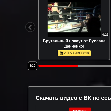
1:50
0:26
Я хочу
Брутальный нокаут от Руслана
!
Данченко!
2017-08-09 17:18
3/20
Скачать видео с ВК по сс