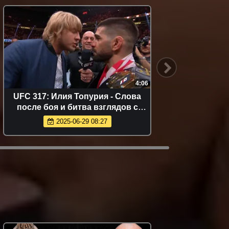
4:06
UFC 317: Илия Топурия - Слова
Лучшие
после боя и битва взглядов с
Пэдди Пимблеттом
2025-06-29 08:27