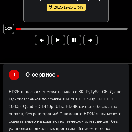
2025-12-25 17:49
1/20
О сервисе
HD2K.ru позволяет скачать видео с ВК, РуТуба, ОК, Дзена,
Одноклассников по ссылке в MP4 в HD 720p , Full HD
1080p, Quad HD 1440p, Ultra HD 4K качестве бесплатно
онлайн, без регистрации! С помощью HD2K.ru вы можете
скачать видео на компьютер, телефон или планшет без
установки специальных программ. Вы можете легко