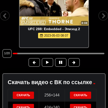
8:08
UFC 288: Embedded - Эпизод 2
2023-05-03 08:07
1/20
Скачать видео с ВК по ссылке
256×144
СКАЧАТЬ
СКАЧАТЬ
424×240
СКАЧАТЬ
СКАЧАТЬ