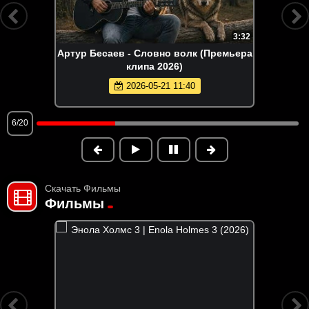
3:32
Артур Бесаев - Словно волк (Премьера
клипа 2026)
2026-05-21 11:40
6/20
Скачать Фильмы
Фильмы