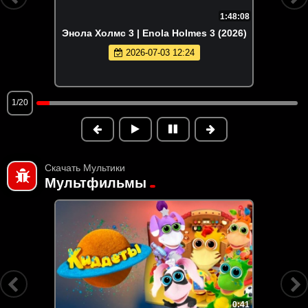
1:48:08
Энола Холмс 3 | Enola Holmes 3 (2026)
2026-07-03 12:24
1/20
Скачать Мультики
Мультфильмы
0:41