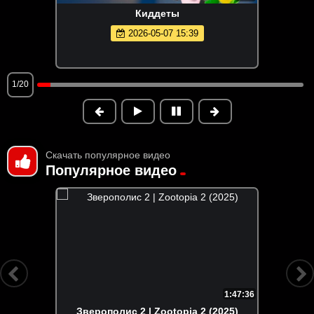
Киддеты
2026-05-07 15:39
1/20
Скачать популярное видео
Популярное видео
1:47:36
Зверополис 2 | Zootopia 2 (2025)