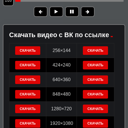
1/20
Скачать видео с ВК по ссылке
256×144
СКАЧАТЬ
СКАЧАТЬ
424×240
СКАЧАТЬ
СКАЧАТЬ
640×360
СКАЧАТЬ
СКАЧАТЬ
848×480
СКАЧАТЬ
СКАЧАТЬ
1280×720
СКАЧАТЬ
СКАЧАТЬ
1920×1080
СКАЧАТЬ
СКАЧАТЬ