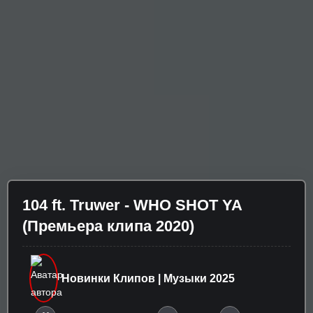
104 ft. Truwer - WHO SHOT YA
(Премьера клипа 2020)
Новинки Клипов | Музыки 2025