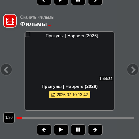
Скачать Фильмы
Фильмы
1:44:32
Прыгуны | Hoppers (2026)
2026-07-10 13:42
1/20