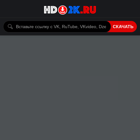
СКАЧАТЬ