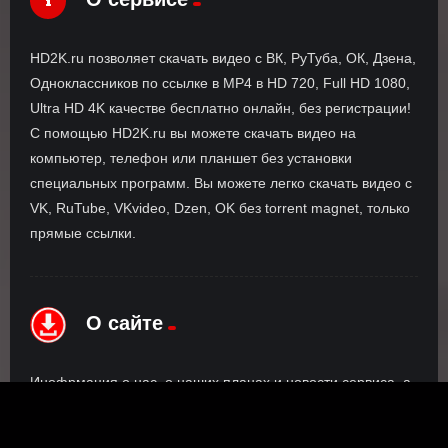
HD2K.ru позволяет скачать видео с ВК, РуТуба, ОК, Дзена,
Одноклассников по ссылке в MP4 в HD 720, Full HD 1080,
Ultra HD 4K качестве бесплатно онлайн, без регистрации!
С помощью HD2K.ru вы можете скачать видео на
компьютер, телефон или планшет без установки
специальных программ. Вы можете легко скачать видео с
VK, RuTube, VKvideo, Dzen, OK без torrent magnet, только
прямые ссылки.
О сайте
Инофрмация о нас, о наших планах и новости сервиса, а
также о нашем браузерном расширении Save4K, где
скачать, как пользоваться.