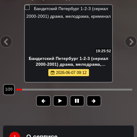
19:25:52
Бандитский Петербург 1-2-3 (сериал
2000-2001) драма, мелодрама,
криминал
2026-06-07 09:12
1/20
О сервисе