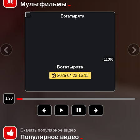
Мультфильмы
11:00
Богатырята
2026-04-23 16:13
1/20
Скачать популярное видео
Популярное видео