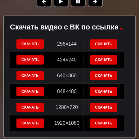
Скачать видео с ВК по ссылке
256×144
СКАЧАТЬ
СКАЧАТЬ
424×240
СКАЧАТЬ
СКАЧАТЬ
640×360
СКАЧАТЬ
СКАЧАТЬ
848×480
СКАЧАТЬ
СКАЧАТЬ
1280×720
СКАЧАТЬ
СКАЧАТЬ
1920×1080
СКАЧАТЬ
СКАЧАТЬ