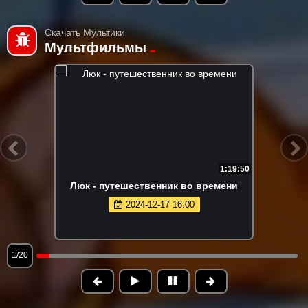
Скачать Мультики
Мультфильмы
1:19:50
Люк - путешественник во времени
2024-12-17 16:00
1/20