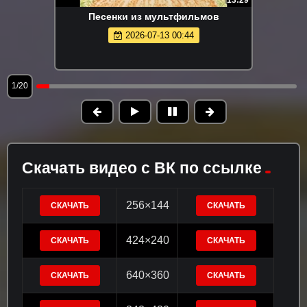
Песенки из мультфильмов
2026-07-13 00:44
1/20
Скачать видео с ВК по ссылке
256×144
СКАЧАТЬ
СКАЧАТЬ
424×240
СКАЧАТЬ
СКАЧАТЬ
640×360
СКАЧАТЬ
СКАЧАТЬ