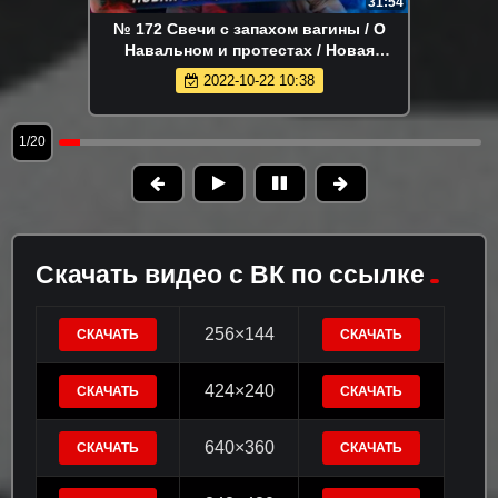
31:54
№ 172 Свечи с запахом вагины / О
Навальном и протестах / Новая
вакцина ЭпиВакКорона
2022-10-22 10:38
1/20
Скачать видео с ВК по ссылке
256×144
СКАЧАТЬ
СКАЧАТЬ
424×240
СКАЧАТЬ
СКАЧАТЬ
640×360
СКАЧАТЬ
СКАЧАТЬ