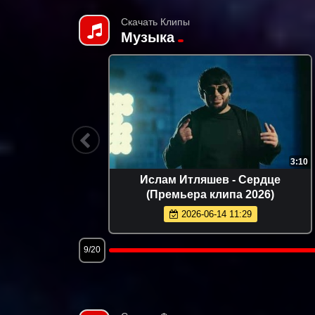
Скачать Клипы
Музыка
2:42
3:24
ое утро
Ислам Итляшев - Мужское сердце
26)
(Премьера клипа 2026)
2026-05-15 09:58
12/20