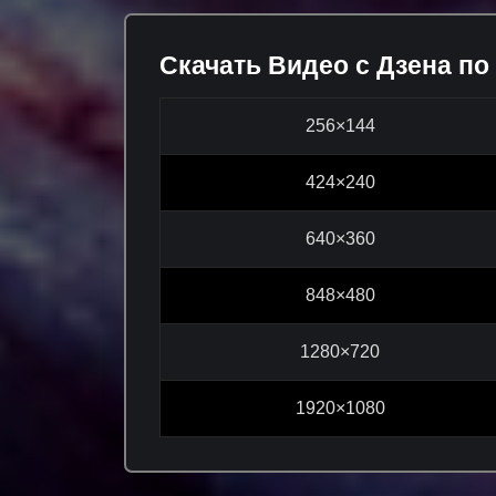
Скачать Видео с Дзена по
256×144
424×240
640×360
848×480
1280×720
1920×1080