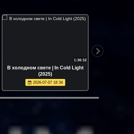
1:36:32
В холодном свете | In Cold Light
Мстите
(2025)
2026-07-07 18:34