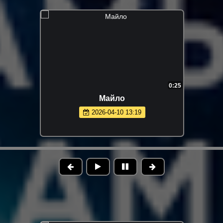
0:25
Майло
2026-04-10 13:19