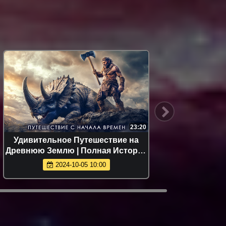
23:20
Удивительное Путешествие на
Поведен
Древнюю Землю | Полная История
юные га
Земли
2024-10-05 10:00