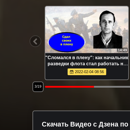
10:04
14:49
ться в
"Сломался в плену": как начальник
: нас
разведки флота стал работать на
 раненый
Гитлера. Борис Ильинский
2022-02-04 08:56
нца.
3/19
Скачать Видео с Дзена по