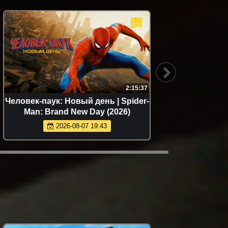
2:15:37
Человек-паук: Новый день | Spider-
Пропе
Man: Brand New Day (2026)
конец 
2026-08-07 19:43