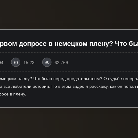
ервом допросе в немецком плену? Что б
04
15:23
62 769
немецком плену? Что было перед предательством? О судьбе генер
ти все любители истории. Но в этом видео я расскажу, как он попа
росе в плену.