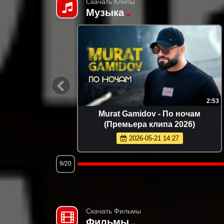
Скачать Клипы
Музыка
2:22
2:53
емьера
Murat Gamidov - По ночам
(Премьера клипа 2026)
2026-05-21 14:27
9/20
Скачать Фильмы
Фильмы