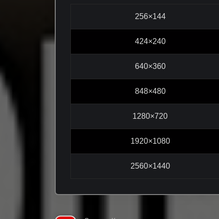
256×144
424×240
640×360
848×480
1280×720
1920×1080
2560×1440