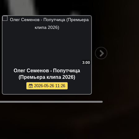
3:00
Олег Семенов - Попутчица
Стас М
(Премьера клипа 2026)
Обним
2026-05-26 11:26