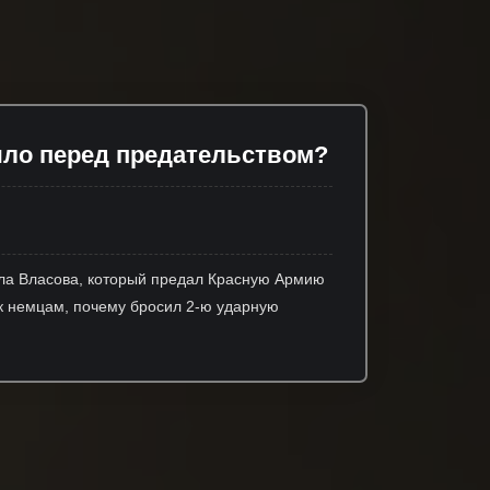
ыло перед предательством?
ала Власова, который предал Красную Армию
л к немцам, почему бросил 2-ю ударную