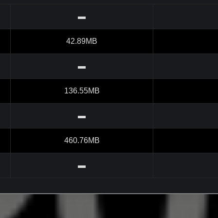
▬
42.89MB
▬
136.55MB
▬
460.76MB
▬