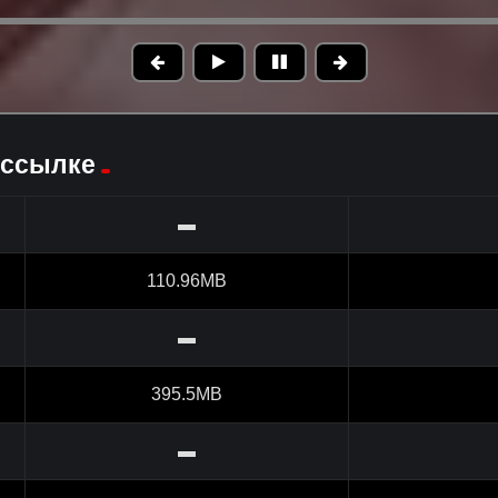
 ссылке
▬
110.96MB
▬
395.5MB
▬