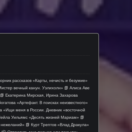
орник рассказов «Карты, нечисть и безумие»
Мистер вечный канун. Уэлихолн» 📗 Алиса Аве
 📗 Екатерина Мирская, Ирина Захарова
огатова «Артефакт. В поисках неизвестного»
а «Ищи меня в России. Дневник «восточной
Шейла Уильямс «Десять жизней Мариам» 📗
нежеланий» 📗 Курт Трептов «Влад Дракула»
 📦 Отправить мне письмо или посылку