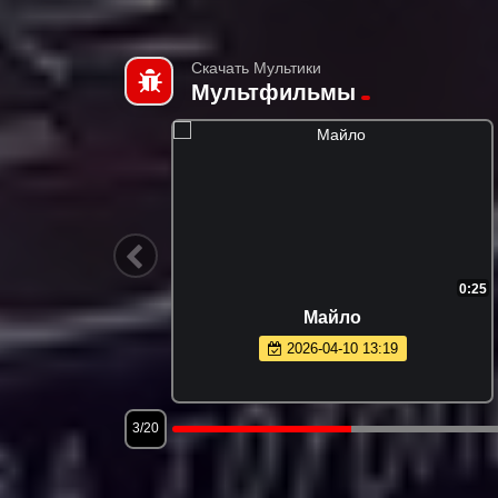
Скачать Мультики
Мультфильмы
13:10
0:25
Майло
2026-04-10 13:19
3/20