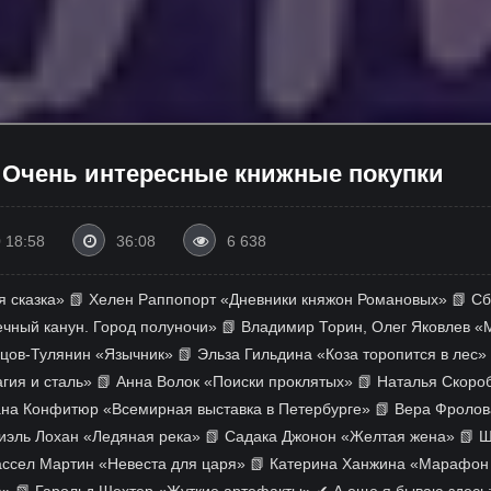
 Очень интересные книжные покупки
 18:58
36:08
6 638
я сказка» 📗 Хелен Раппопорт «Дневники княжон Романовых» 📗 Сб
чный канун. Город полуночи» 📗 Владимир Торин, Олег Яковлев «
ецов-Тулянин «Язычник» 📗 Эльза Гильдина «Коза торопится в лес»
ия и сталь» 📗 Анна Волок «Поиски проклятых» 📗 Наталья Скороб
на Конфитюр «Всемирная выставка в Петербурге» 📗 Вера Фролов
иэль Лохан «Ледяная река» 📗 Садака Джонон «Желтая жена» 📗 
ассел Мартин «Невеста для царя» 📗 Катерина Ханжина «Марафон 
а» 📗 Гарольд Шехтер «Жуткие артефакты» ✔ А еще я бываю здесь: