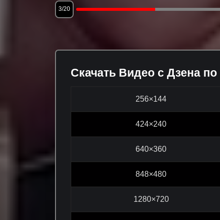
3/20
Скачать Видео с Дзена по
256×144
424×240
640×360
848×480
1280×720