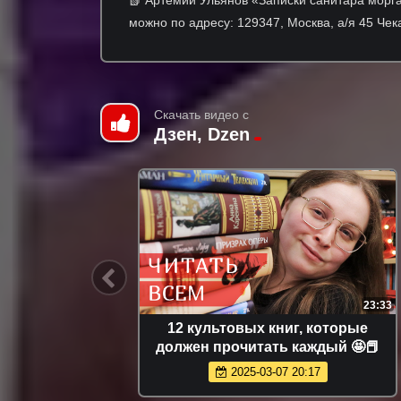
можно по адресу: 129347, Москва, а/я 45 Ч
Скачать видео с
Дзен, Dzen
54:24
23:33
полки💥
12 культовых книг, которые
должен прочитать каждый 🤩📕
2025-03-07 20:17