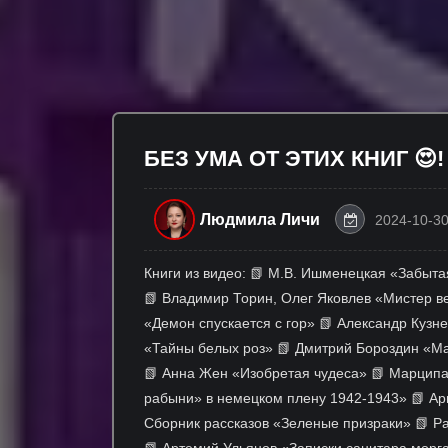
БЕЗ УМА ОТ ЭТИХ КНИГ 😍!
Людмила Личи
2024-10-30
Книги из видео: 📗 М.В. Ишменецкая «Забыта
📗 Владимир Торин, Олег Яковлев «Мистер ве
«Демон спускается с гор» 📗 Александр Кузн
«Тайны белых роз» 📗 Дмитрий Бороздин «Маг
📗 Анна Жен «Изобретая чудеса» 📗 Марципа
рабыни» в немецком плену 1942-1943» 📗 Ар
Сборник рассказов «Зеленые призраки» 📗 Р
📗 Артемий Ульянов «Записки санитара морг