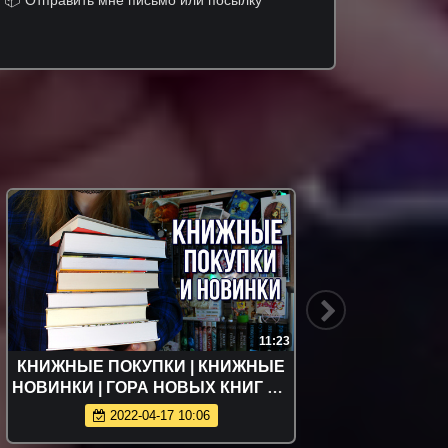
11:23
КНИЖНЫЕ ПОКУПКИ | КНИЖНЫЕ
БО
НОВИНКИ | ГОРА НОВЫХ КНИГ НА
фев
ПОЛКАХ | ЧТО ПОЧИТАТЬ?
разоча
2022-04-17 10:06