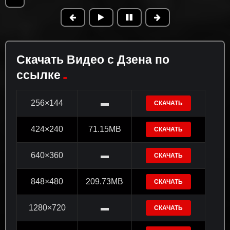
Скачать Видео с Дзена по
ссылке
256×144
▬
СКАЧАТЬ
424×240
71.15MB
СКАЧАТЬ
640×360
▬
СКАЧАТЬ
848×480
209.73MB
СКАЧАТЬ
1280×720
▬
СКАЧАТЬ